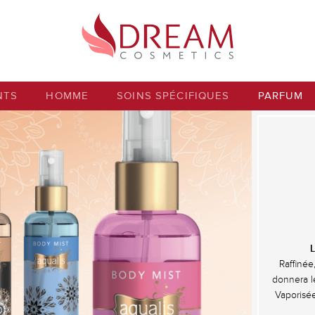
NTS
HOMME
SOINS SPÉCIFIQUES
PARFUM
L
Raffinée
donnera le
Vaporisé